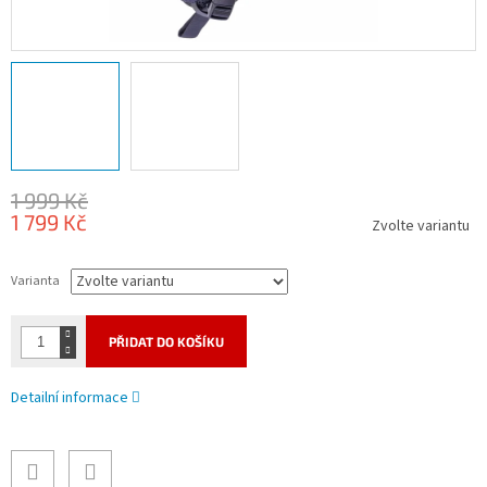
1 999 Kč
1 799 Kč
Zvolte variantu
Měrná
cena:
Varianta
PŘIDAT DO KOŠÍKU
Detailní informace