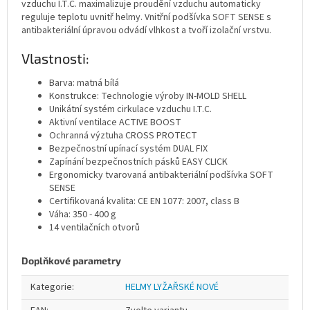
vzduchu I.T.C. maximalizuje proudění vzduchu automaticky
reguluje teplotu uvnitř helmy. Vnitřní podšívka SOFT SENSE s
antibakteriální úpravou odvádí vlhkost a tvoří izolační vrstvu.
Vlastnosti:
Barva: matná bílá
Konstrukce: Technologie výroby IN-MOLD SHELL
Unikátní systém cirkulace vzduchu I.T.C.
Aktivní ventilace ACTIVE BOOST
Ochranná výztuha CROSS PROTECT
Bezpečnostní upínací systém DUAL FIX
Zapínání bezpečnostních pásků EASY CLICK
Ergonomicky tvarovaná antibakteriální podšívka SOFT
SENSE
Certifikovaná kvalita: CE EN 1077: 2007, class B
Váha: 350 - 400 g
14 ventilačních otvorů
Doplňkové parametry
Kategorie
:
HELMY LYŽAŘSKÉ NOVÉ