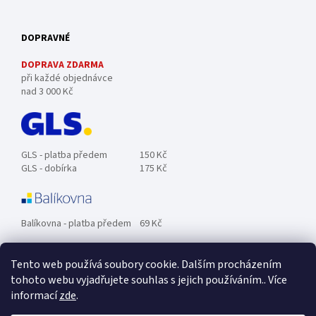
DOPRAVNÉ
DOPRAVA ZDARMA
při každé objednávce
nad 3 000 Kč
GLS - platba předem
150 Kč
GLS - dobírka
175 Kč
Balíkovna - platba předem
69 Kč
Tento web používá soubory cookie. Dalším procházením
Zásilkovna - platba předem
89 Kč
tohoto webu vyjadřujete souhlas s jejich používáním.. Více
informací
zde
.
Osobní odběr ZDARMA.