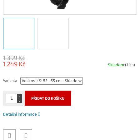
1 399 Kč
1 249 Kč
Skladem
(1 ks)
Měrná
cena:
Varianta
PŘIDAT DO KOŠÍKU
Detailní informace