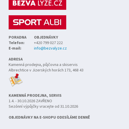
a
t
í
PORADNA
OBJEDNÁVKY
Telefon:
+420 799 027 222
E-mail:
info@bezvalyze.cz
ADRESA
Kamenná prodejna, půjčovna a skiservis
Albrechtice v Jizerských horách 173, 468 43
KAMENNÁ PRODEJNA, SERVIS
1.4. - 30.10.2026 ZAVŘENO
Sezónní výpůjčky vracejte od 31.10.2026
OBJEDNÁVKY NA E-SHOPU ODESÍLÁME DENNĚ