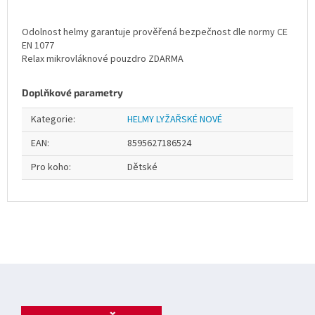
Odolnost helmy garantuje prověřená bezpečnost dle normy CE
EN 1077
Relax mikrovláknové pouzdro ZDARMA
Doplňkové parametry
Kategorie
:
HELMY LYŽAŘSKÉ NOVÉ
EAN
:
8595627186524
Pro koho
:
Dětské
Z
á
p