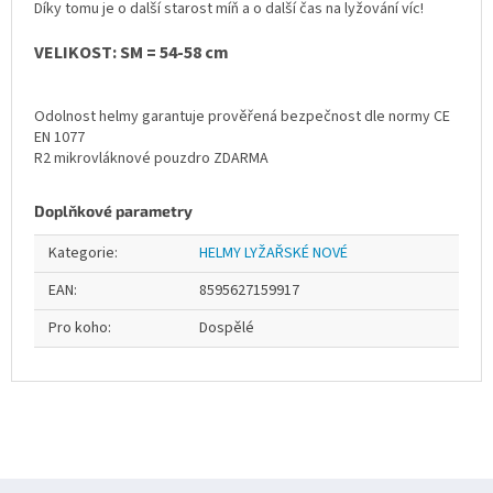
Díky tomu je o další starost míň a o další čas na lyžování víc!
VELIKOST: SM = 54-58 cm
Odolnost helmy garantuje prověřená bezpečnost dle normy CE
EN 1077
R2 mikrovláknové pouzdro ZDARMA
Doplňkové parametry
Kategorie
:
HELMY LYŽAŘSKÉ NOVÉ
EAN
:
8595627159917
Pro koho
:
Dospělé
Z