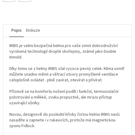
Popis
Diskuze
IRBIS je velmi bezpečná helma pro vaše zimní dobrodružství
vyrobená technologií dvojité skořepiny, známé jako Double
Inmold.
Díky tomu se z helmy IRBIS stal vysoce pevný celek. Klima uvnitř
můžete snadno měnit a větrací otvory promyšlené ventilace
celoplošně ovládat - plně zavírat, otevírat a přivírat.
Příznivě se na komfortu nošení podílí i funkční, termoizolační
polstrování a měkké, zvuku propustné, ale mrazu přístup
uzavírající ušníky.
Novou, designově do poslední křivky čistou helmu IRBIS navíc
nasadíte a zapnete i v rukavicích, protože má magnetickou
sponu Fidlock.