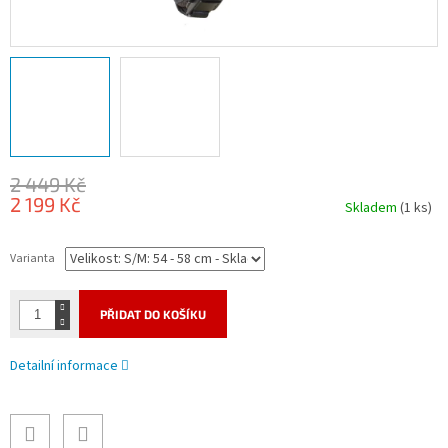
2 449 Kč
2 199 Kč
Skladem
(1 ks)
Měrná
cena:
Varianta
PŘIDAT DO KOŠÍKU
Detailní informace