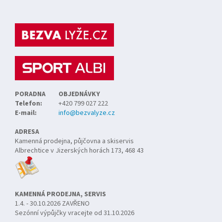
á
p
a
t
í
PORADNA
OBJEDNÁVKY
Telefon:
+420 799 027 222
E-mail:
info@bezvalyze.cz
ADRESA
Kamenná prodejna, půjčovna a skiservis
Albrechtice v Jizerských horách 173, 468 43
KAMENNÁ PRODEJNA, SERVIS
1.4. - 30.10.2026 ZAVŘENO
Sezónní výpůjčky vracejte od 31.10.2026