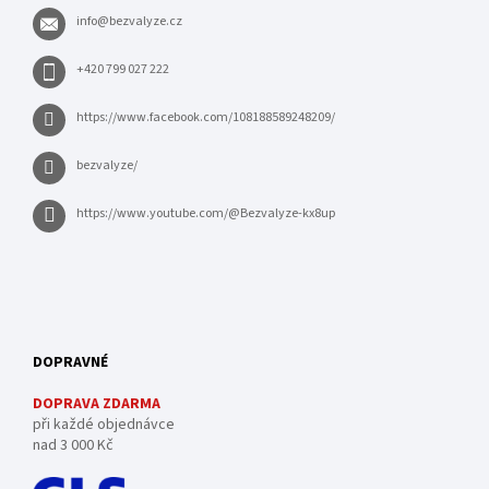
info
@
bezvalyze.cz
+420 799 027 222
https://www.facebook.com/108188589248209/
bezvalyze/
https://www.youtube.com/@Bezvalyze-kx8up
DOPRAVNÉ
DOPRAVA ZDARMA
při každé objednávce
nad 3 000 Kč