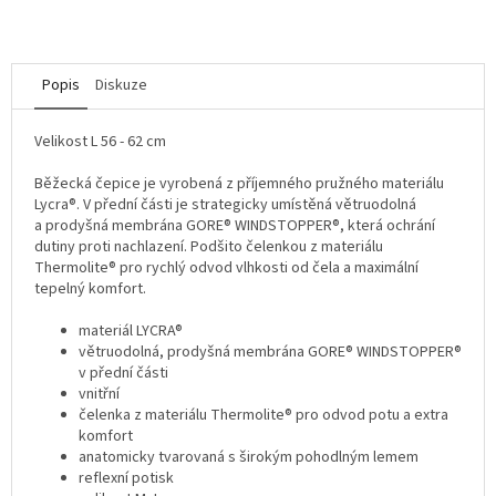
Popis
Diskuze
Velikost L 56 - 62 cm
Běžecká čepice je vyrobená z příjemného pružného materiálu
Lycra®. V přední části je strategicky umístěná větruodolná
a prodyšná membrána GORE® WINDSTOPPER®, která ochrání
dutiny proti nachlazení. Podšito čelenkou z materiálu
Thermolite® pro rychlý odvod vlhkosti od čela a maximální
tepelný komfort.
materiál LYCRA®
větruodolná, prodyšná membrána GORE® WINDSTOPPER®
v přední části
vnitřní
čelenka z materiálu Thermolite® pro odvod potu a extra
komfort
anatomicky tvarovaná s širokým pohodlným lemem
reflexní potisk