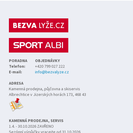
Z
á
p
a
t
í
PORADNA
OBJEDNÁVKY
Telefon:
+420 799 027 222
E-mail:
info@bezvalyze.cz
ADRESA
Kamenná prodejna, půjčovna a skiservis
Albrechtice v Jizerských horách 173, 468 43
KAMENNÁ PRODEJNA, SERVIS
1.4. - 30.10.2026 ZAVŘENO
Sezónní výpůjčky vracejte od 31.10.2026