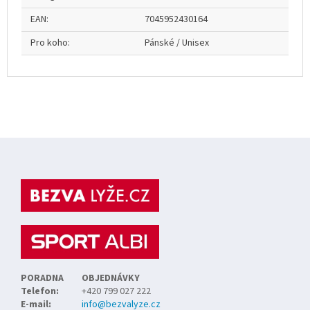
EAN
:
7045952430164
Pro koho
:
Pánské / Unisex
Z
á
p
a
t
í
PORADNA
OBJEDNÁVKY
Telefon:
+420 799 027 222
E-mail:
info@bezvalyze.cz