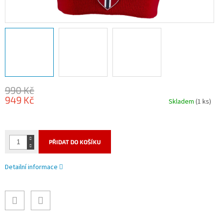
990 Kč
949 Kč
Skladem
(1 ks)
Měrná
cena:
PŘIDAT DO KOŠÍKU
Detailní informace