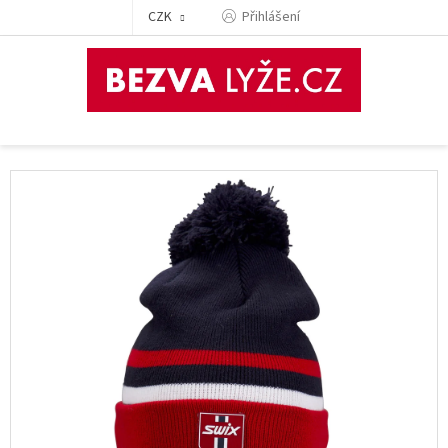
Přejít
CZK
Přihlášení
na
obsah