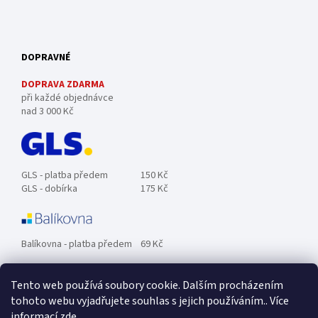
DOPRAVNÉ
DOPRAVA ZDARMA
při každé objednávce
nad 3 000 Kč
GLS - platba předem
150 Kč
GLS - dobírka
175 Kč
Balíkovna - platba předem
69 Kč
Tento web používá soubory cookie. Dalším procházením
Zásilkovna - platba předem
89 Kč
tohoto webu vyjadřujete souhlas s jejich používáním.. Více
informací
zde
.