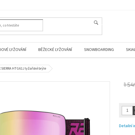
HLEDAT
DOVÉ LYŽOVÁNÍ
BĚŽECKÉ LYŽOVÁNÍ
SNOWBOARDING
SKIA
 SIERRA HTG61J lyžařské brýle
1 54
Měrná
cena:
Detailní