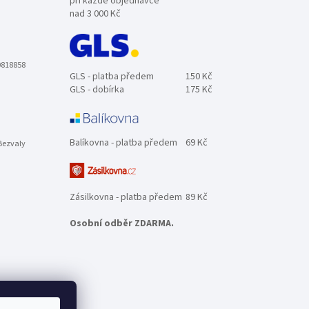
při každé objednávce
nad 3 000 Kč
0818858
GLS - platba předem
150 Kč
GLS - dobírka
175 Kč
Balíkovna - platba předem
69 Kč
Bezvaly
Zásilkovna - platba předem
89 Kč
Osobní odběr ZDARMA.