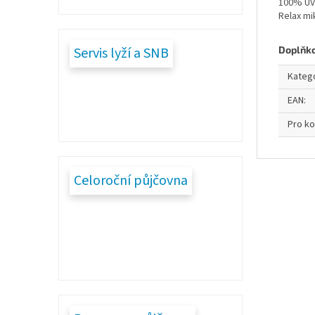
100% UV
Relax m
Servis lyží a SNB
Doplňk
Kateg
EAN
:
Pro k
Celoroční půjčovna