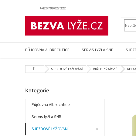
Přejít
na
+420 799 027 222
obsah
PŮJČOVNA ALBRECHTICE
SERVIS LYŽÍ A SNB
SJEZ
Domů
SJEZDOVÉ LYŽOVÁNÍ
BRÝLE LYŽAŘSKÉ
RELAX
P
Přeskočit
Kategorie
o
kategorie
s
t
Půjčovna Albrechtice
r
Servis lyží a SNB
a
n
SJEZDOVÉ LYŽOVÁNÍ
n