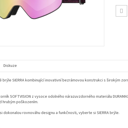
Diskuze
 brýle SIERRA kombinující inovativní bezrámovou konstrukci s širokým zo
zorník SOFTVISION z vysoce odolného nárazuvzdorného materiálu DURAMAX a
ed hrubým poškozením.
si dokonalou rovnováhu designu a funkčnosti, vyberte si SIERRA brýle.