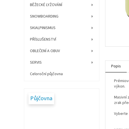
í
BĚŽECKÉ LYŽOVÁNÍ
p
a
SNOWBOARDING
n
e
SKIALPINISMUS
l
PŘÍSLUŠENSTVÍ
OBLEČENÍ A OBUV
SERVIS
Popis
Celoroční půjčovna
Prémiové
výkon.
Půjčovna
Masivní 
zrak př
Vyberte 