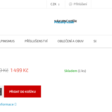
CZK
Přihlášení
NÁKUPNÍ KOŠÍK
Prázdný košík
LPINISMUS
PŘÍSLUŠENSTVÍ
OBLEČENÍ A OBUV
SERVIS
9 Kč
1 499 Kč
Skladem
(1 ks)
PŘIDAT DO KOŠÍKU
 informace