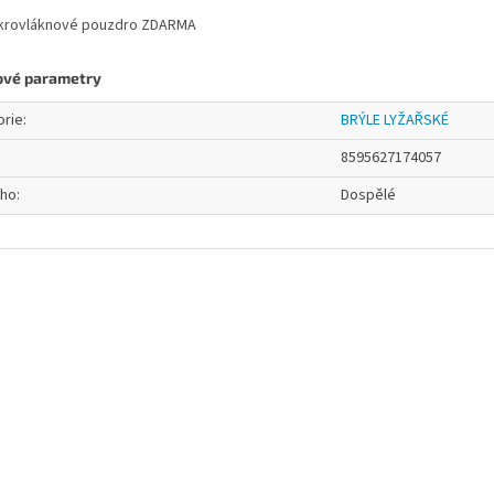
ikrovláknové pouzdro ZDARMA
ové parametry
orie
:
BRÝLE LYŽAŘSKÉ
8595627174057
oho
:
Dospělé