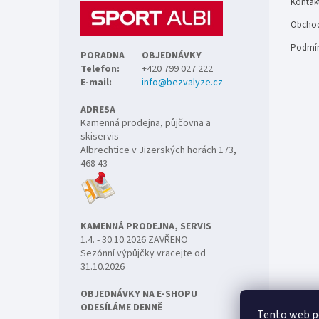
Kontak
í
Obchod
Podmín
PORADNA
OBJEDNÁVKY
Telefon:
+420 799 027 222
E-mail:
info@bezvalyze.cz
ADRESA
Kamenná prodejna, půjčovna a
skiservis
Albrechtice v Jizerských horách 173,
468 43
KAMENNÁ PRODEJNA, SERVIS
1.4. - 30.10.2026 ZAVŘENO
Sezónní výpůjčky vracejte od
31.10.2026
OBJEDNÁVKY NA E-SHOPU
ODESÍLÁME DENNĚ
Tento web p