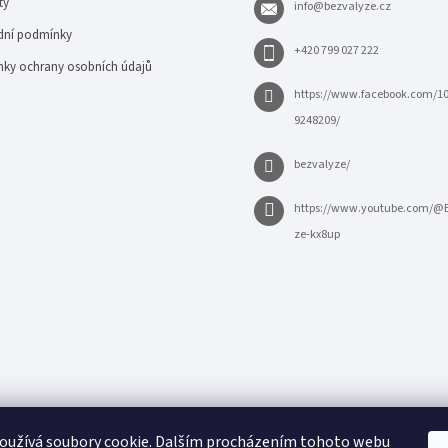
ty
info
@
bezvalyze.cz
ní podmínky
+420 799 027 222
ky ochrany osobních údajů
https://www.facebook.com/1
9248209/
bezvalyze/
https://www.youtube.com/@
ze-kx8up
oužívá soubory cookie. Dalším procházením tohoto webu