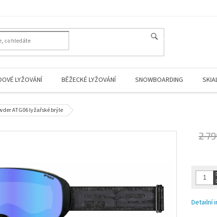
HLEDAT
DOVÉ LYŽOVÁNÍ
BĚŽECKÉ LYŽOVÁNÍ
SNOWBOARDING
SKIA
wder ATG06 lyžařské brýle
2 79
Měrná
cena:
Detailní