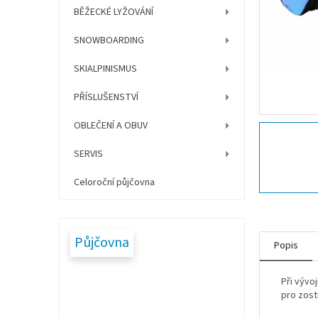
í
BĚŽECKÉ LYŽOVÁNÍ
p
a
SNOWBOARDING
n
e
SKIALPINISMUS
l
PŘÍSLUŠENSTVÍ
OBLEČENÍ A OBUV
SERVIS
Celoroční půjčovna
Půjčovna
Popis
Při vývo
pro zos