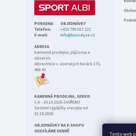
Kontak
í
Obchod
Podmín
PORADNA
OBJEDNÁVKY
Telefon:
+420 799 027 222
E-mail:
info@bezvalyze.cz
ADRESA
Kamenná prodejna, půjčovna a
skiservis
Albrechtice v Jizerských horách 173,
468 43
KAMENNÁ PRODEJNA, SERVIS
1.4. - 30.10.2026 ZAVŘENO
Sezónní výpůjčky vracejte od
31.10.2026
OBJEDNÁVKY NA E-SHOPU
ODESÍLÁME DENNĚ
Tento web p