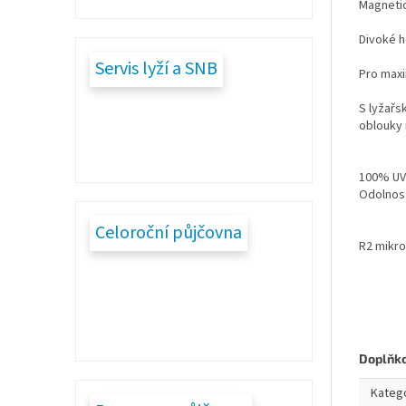
Magnetic
Divoké h
Servis lyží a SNB
Pro maxi
S lyžařs
oblouky 
100% UV
Odolnost
Celoroční půjčovna
R2 mikr
Doplňk
Kateg