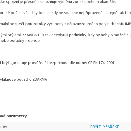
ké spojení je přesné a umožňuje výměnu zorníku během okamžiku.
orské počasí vás díky tomu nikdy nezastihne nepřipravené a stejně tak ter
mální bezpečí jsou zorníky vyrobeny z nárazuvzdorného polykarbonátu 
kými brýlemi R2 MAGSTER tak neexistují podmínky, kdy by nebylo možné si jí
nebo pořádný freeride.
 brýlí garantuje prověřená bezpečnost dle normy CE EN 174: 2001
ovláknové pouzdro ZDARMA
ové parametry
orie
:
BRÝLE LYŽAŘSKÉ