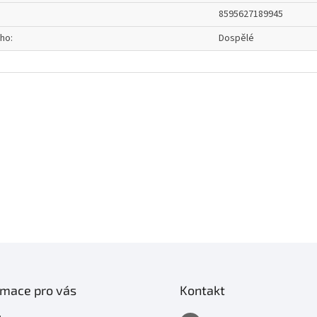
8595627189945
oho
:
Dospělé
rmace pro vás
Kontakt