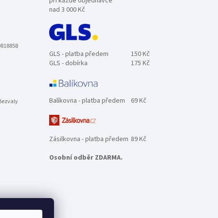
při každé objednávce
nad 3 000 Kč
0818858
GLS - platba předem
150 Kč
GLS - dobírka
175 Kč
Balíkovna - platba předem
69 Kč
Bezvaly
Zásilkovna - platba předem
89 Kč
Osobní odběr ZDARMA.