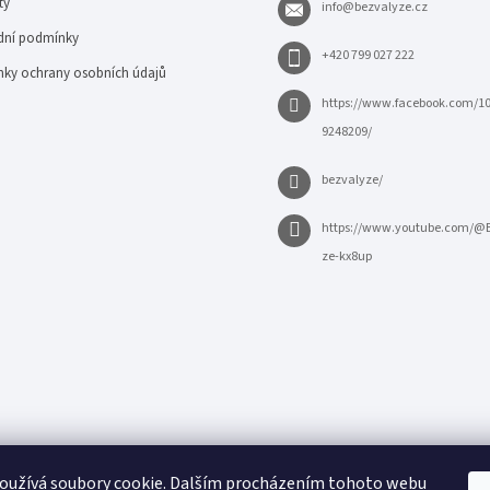
ty
info
@
bezvalyze.cz
ní podmínky
+420 799 027 222
ky ochrany osobních údajů
https://www.facebook.com/1
9248209/
bezvalyze/
https://www.youtube.com/@
ze-kx8up
oužívá soubory cookie. Dalším procházením tohoto webu