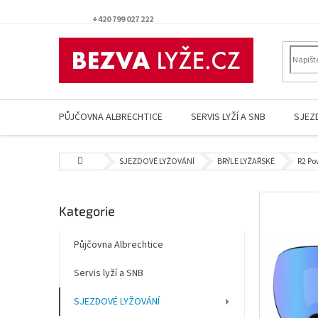
Přejít
na
+420 799 027 222
obsah
PŮJČOVNA ALBRECHTICE
SERVIS LYŽÍ A SNB
SJEZ
Domů
SJEZDOVÉ LYŽOVÁNÍ
BRÝLE LYŽAŘSKÉ
R2 Po
P
Přeskočit
Kategorie
o
kategorie
s
t
Půjčovna Albrechtice
r
Servis lyží a SNB
a
n
SJEZDOVÉ LYŽOVÁNÍ
n