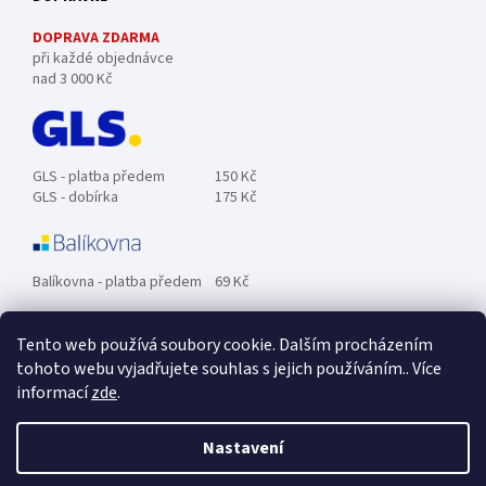
DOPRAVA ZDARMA
při každé objednávce
nad 3 000 Kč
GLS - platba předem
150 Kč
GLS - dobírka
175 Kč
Balíkovna - platba předem
69 Kč
Tento web používá soubory cookie. Dalším procházením
Zásilkovna - platba předem
89 Kč
tohoto webu vyjadřujete souhlas s jejich používáním.. Více
informací
zde
.
Osobní odběr ZDARMA.
Nastavení