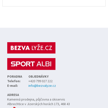
Z
á
p
a
t
í
PORADNA
OBJEDNÁVKY
Telefon:
+420 799 027 222
E-mail:
info@bezvalyze.cz
ADRESA
Kamenná prodejna, půjčovna a skiservis
Albrechtice v Jizerských horách 173, 468 43