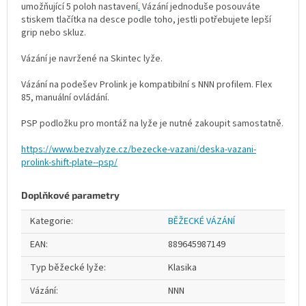
umožňující 5 poloh nastavení
.
Vázání jednoduše posouváte
stiskem tlačítka na desce podle toho, jestli potřebujete lepší
grip nebo skluz.
Vázání je navržené na Skintec lyže.
Vázání na podešev Prolink je kompatibilní s NNN profilem. Flex
85, manuální ovládání.
PSP podložku pro montáž na lyže je nutné zakoupit samostatně.
https://www.bezvalyze.cz/bezecke-vazani/deska-vazani-
prolink-shift-plate--psp/
Doplňkové parametry
Kategorie
:
BĚŽECKÉ VÁZÁNÍ
EAN
:
889645987149
Typ běžecké lyže
:
Klasika
Vázání
:
NNN