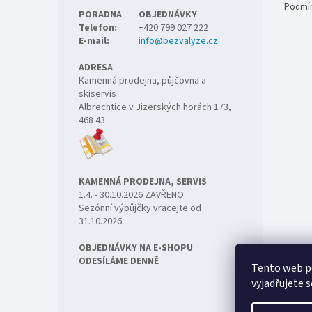
Podmín
PORADNA
OBJEDNÁVKY
Telefon:
+420 799 027 222
E-mail:
info@bezvalyze.cz
ADRESA
Kamenná prodejna, půjčovna a
skiservis
Albrechtice v Jizerských horách 173,
468 43
KAMENNÁ PRODEJNA, SERVIS
1.4. - 30.10.2026 ZAVŘENO
Sezónní výpůjčky vracejte od
31.10.2026
OBJEDNÁVKY NA E-SHOPU
ODESÍLÁME DENNĚ
Tento web p
vyjadřujete s