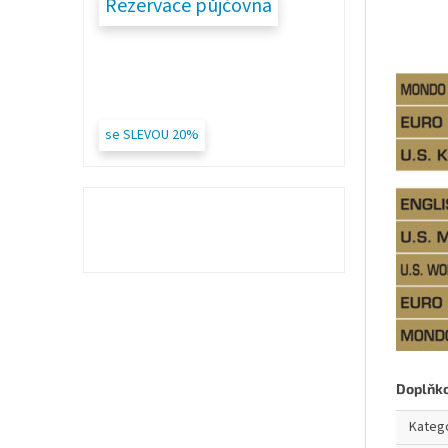
Rezervace půjčovna
se SLEVOU 20%
Doplňk
Kateg