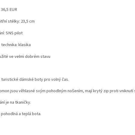
: 36,5 EUR
třní stélky: 23,5 cm
ní: SNS pilot
technika: klasika
užité ve velmi dobrém stavu
turistické dámské boty pro volný čas.
omon jsou věhlasné svým pohodlným nošením, mají krytý zip proti vniknutí 
ní je na tkaničky.
pohodlná a teplá bota.