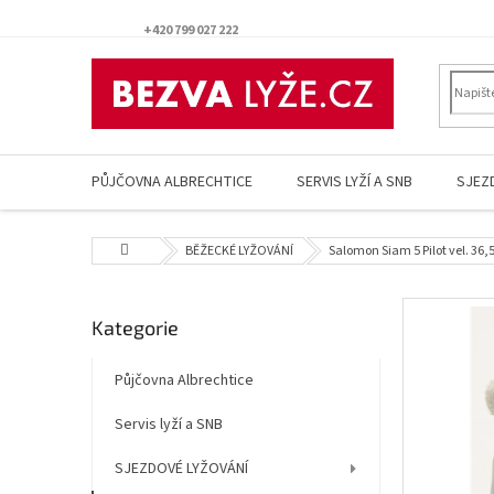
Přejít
na
+420 799 027 222
obsah
PŮJČOVNA ALBRECHTICE
SERVIS LYŽÍ A SNB
SJEZ
Domů
BĚŽECKÉ LYŽOVÁNÍ
Salomon Siam 5 Pilot vel. 36,
P
Přeskočit
Kategorie
o
kategorie
s
t
Půjčovna Albrechtice
r
Servis lyží a SNB
a
n
SJEZDOVÉ LYŽOVÁNÍ
n