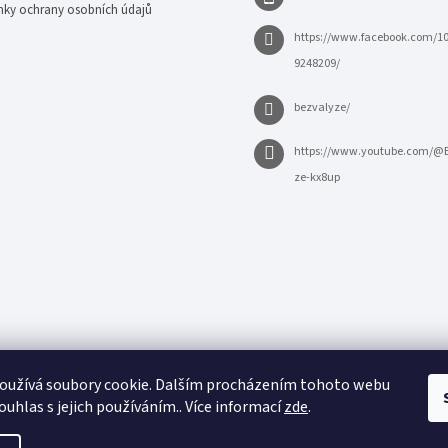
ky ochrany osobních údajů
https://www.facebook.com/1
9248209/
bezvalyze/
https://www.youtube.com/@
ze-kx8up
oužívá soubory cookie. Dalším procházením tohoto webu
ouhlas s jejich používáním.. Více informací
zde
.