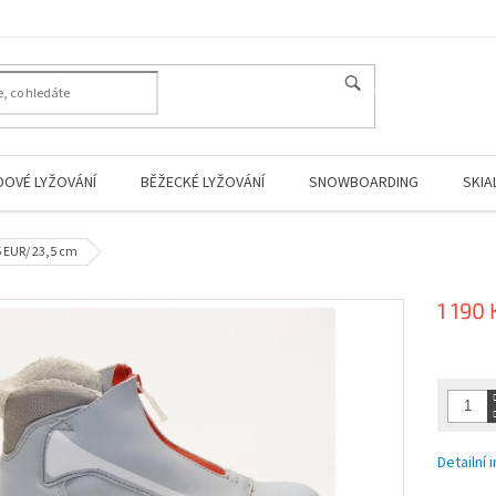
HLEDAT
DOVÉ LYŽOVÁNÍ
BĚŽECKÉ LYŽOVÁNÍ
SNOWBOARDING
SKIA
5 EUR/ 23,5 cm
1 190 
Měrná
cena:
Detailní