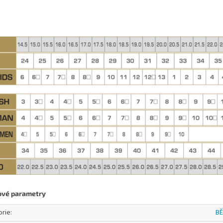
ové parametry
orie
:
BĚ