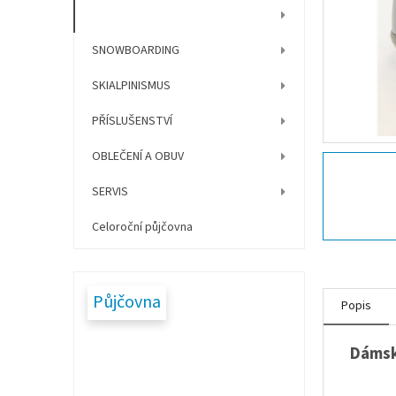
í
BĚŽECKÉ LYŽOVÁNÍ
p
a
SNOWBOARDING
n
e
SKIALPINISMUS
l
PŘÍSLUŠENSTVÍ
OBLEČENÍ A OBUV
SERVIS
Celoroční půjčovna
Půjčovna
Popis
Dámské