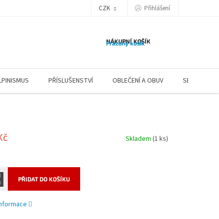
CZK
Přihlášení
NÁKUPNÍ KOŠÍK
Prázdný košík
LPINISMUS
PŘÍSLUŠENSTVÍ
OBLEČENÍ A OBUV
SERVIS
Kč
Skladem
(1 ks)
PŘIDAT DO KOŠÍKU
 informace