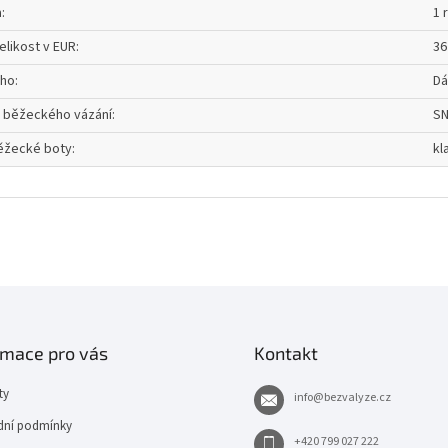
a
:
1 
elikost v EUR
:
36
oho
:
D
 běžeckého vázání
:
SN
ěžecké boty
:
kl
rmace pro vás
Kontakt
ty
info
@
bezvalyze.cz
ní podmínky
+420 799 027 222