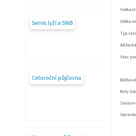
Velikost
Délka vni
Servis lyží a SNB
Typ vázá
Běžecká 
Stav: po
Celoroční půjčovna
Běžkové 
Boty Sal
Zavazová
Opravdu 