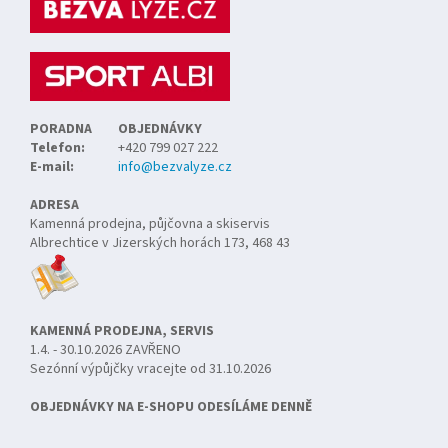
a
t
í
PORADNA
OBJEDNÁVKY
Telefon:
+420 799 027 222
E-mail:
info@bezvalyze.cz
ADRESA
Kamenná prodejna, půjčovna a skiservis
Albrechtice v Jizerských horách 173, 468 43
KAMENNÁ PRODEJNA, SERVIS
1.4. - 30.10.2026 ZAVŘENO
Sezónní výpůjčky vracejte od 31.10.2026
OBJEDNÁVKY NA E-SHOPU ODESÍLÁME DENNĚ