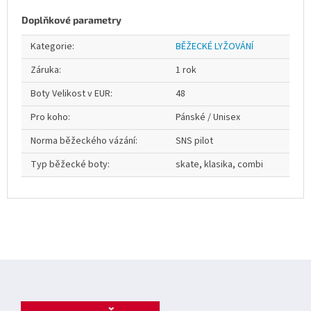
Doplňkové parametry
Kategorie
:
BĚŽECKÉ LYŽOVÁNÍ
Záruka
:
1 rok
Boty Velikost v EUR
:
48
Pro koho
:
Pánské / Unisex
Norma běžeckého vázání
:
SNS pilot
Typ běžecké boty
:
skate, klasika, combi
Z
á
p