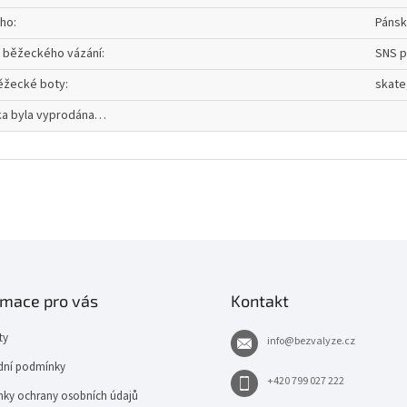
oho
:
Pánsk
 běžeckého vázání
:
SNS p
ěžecké boty
:
skate
ka byla vyprodána…
rmace pro vás
Kontakt
ty
info
@
bezvalyze.cz
ní podmínky
+420 799 027 222
ky ochrany osobních údajů