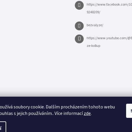
https://www.facebook.com/1
9248209/
bezvalyze/
https://www.youtube.com/@
ze-kx8up
oužívá soubory cookie. Dalším procházením tohoto webu
ouhlas s jejich používáním.. Více informací
zde
.
í