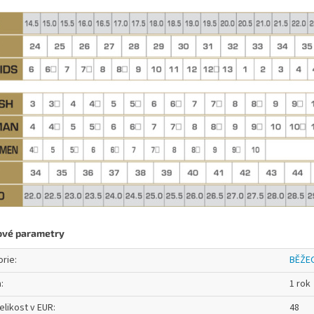
ové parametry
orie
:
BĚŽEC
a
:
1 rok
elikost v EUR
:
48