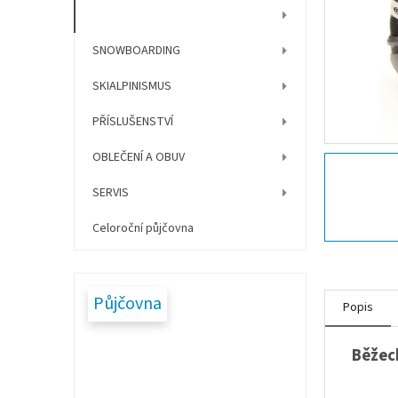
í
BĚŽECKÉ LYŽOVÁNÍ
p
a
SNOWBOARDING
n
e
SKIALPINISMUS
l
PŘÍSLUŠENSTVÍ
OBLEČENÍ A OBUV
SERVIS
Celoroční půjčovna
Půjčovna
Popis
Běžeck