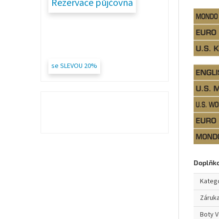
Rezervace půjčovna
se SLEVOU 20%
Doplňk
Kateg
Záruk
Boty V