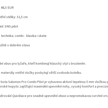
: 48,5 EUR
třní stélky: 31,5 cm
ní: SNS pilot
technika: combi - klasika i skate
užité v dobrém stavu
ní obuv pro lyžaře, kteří kombinují klasický styl s bruslením.
 materiály vnitřní vložky poskytují větší svobodu kotníku.
bota Salomon Pro Combi Pilot je vybavena aktivní tepelnou 5 mm vložkou p
široké kopyto zajišťující maximální upevnění nohy, vysoký komfort a precizn
něrování Quicklace pro snadné upevnění obuvi a nepromokavou svrchní vrstv