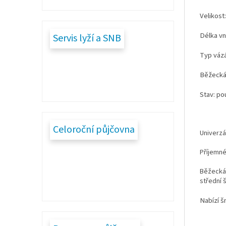
Velikost
Délka vni
Servis lyží a SNB
Typ vázá
Běžecká 
Stav: po
Celoroční půjčovna
Univerzál
Příjemné
Běžecká 
střední 
Nabízí š