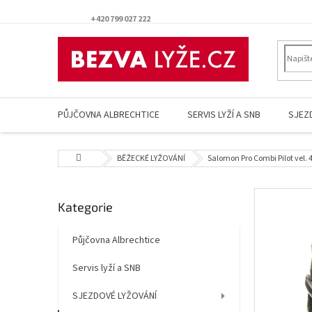
Přejít
na
+420 799 027 222
obsah
PŮJČOVNA ALBRECHTICE
SERVIS LYŽÍ A SNB
SJEZ
Domů
BĚŽECKÉ LYŽOVÁNÍ
Salomon Pro Combi Pilot vel. 
P
Přeskočit
Kategorie
o
kategorie
s
t
Půjčovna Albrechtice
r
Servis lyží a SNB
a
n
SJEZDOVÉ LYŽOVÁNÍ
n