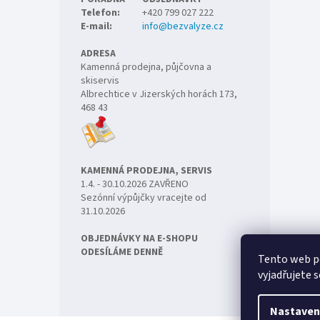
Telefon:
+420 799 027 222
E-mail:
info@bezvalyze.cz
ADRESA
Kamenná prodejna, půjčovna a
skiservis
Albrechtice v Jizerských horách 173,
468 43
KAMENNÁ PRODEJNA, SERVIS
1.4. - 30.10.2026 ZAVŘENO
Sezónní výpůjčky vracejte od
31.10.2026
OBJEDNÁVKY NA E-SHOPU
ODESÍLÁME DENNĚ
Tento web p
vyjadřujete s
Nastaven