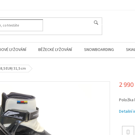
HLEDAT
DOVÉ LYŽOVÁNÍ
BĚŽECKÉ LYŽOVÁNÍ
SNOWBOARDING
SKIA
48,5 EUR/ 31,5 cm
2 990
Měrná
Položka
cena:
Detailní