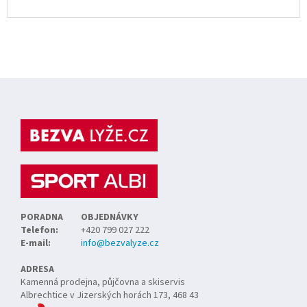
Z
á
p
a
t
í
PORADNA
OBJEDNÁVKY
Telefon:
+420 799 027 222
E-mail:
info@bezvalyze.cz
ADRESA
Kamenná prodejna, půjčovna a skiservis
Albrechtice v Jizerských horách 173, 468 43