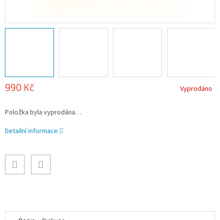
990 Kč
Vyprodáno
Měrná
Položka byla vyprodána…
cena:
Detailní informace