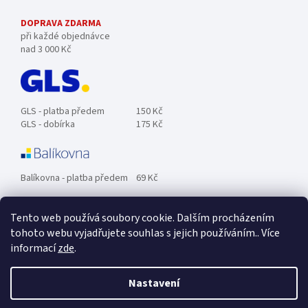
DOPRAVA ZDARMA
při každé objednávce
nad 3 000 Kč
GLS - platba předem
150 Kč
GLS - dobírka
175 Kč
Balíkovna - platba předem
69 Kč
Tento web používá soubory cookie. Dalším procházením
Zásilkovna - platba předem
89 Kč
tohoto webu vyjadřujete souhlas s jejich používáním.. Více
informací
zde
.
Osobní odběr ZDARMA.
Nastavení