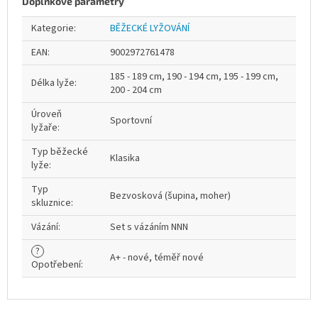
Doplňkové parametry
Kategorie
:
BĚŽECKÉ LYŽOVÁNÍ
EAN
:
9002972761478
185 - 189 cm, 190 - 194 cm, 195 - 199 cm,
Délka lyže
:
200 - 204 cm
Úroveň
Sportovní
lyžaře
:
Typ běžecké
Klasika
lyže
:
Typ
Bezvosková (šupina, moher)
skluznice
:
Vázání
:
Set s vázáním NNN
?
A+ - nové, téměř nové
Opotřebení
: