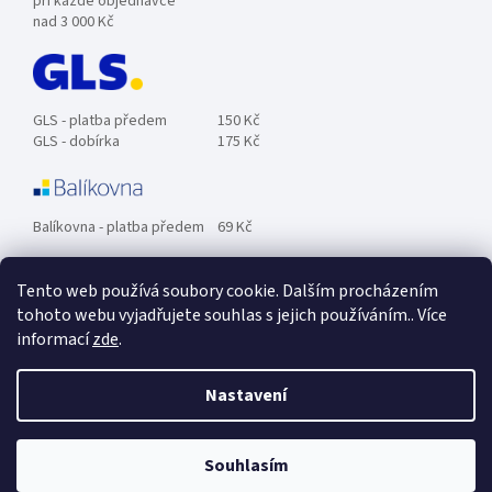
při každé objednávce
nad 3 000 Kč
GLS - platba předem
150 Kč
GLS - dobírka
175 Kč
Balíkovna - platba předem
69 Kč
Tento web používá soubory cookie. Dalším procházením
Zásilkovna - platba předem
89 Kč
tohoto webu vyjadřujete souhlas s jejich používáním.. Více
informací
zde
.
Osobní odběr ZDARMA.
Nastavení
Souhlasím