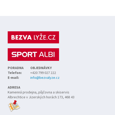
Z
á
p
a
t
í
PORADNA
OBJEDNÁVKY
Telefon:
+420 799 027 222
E-mail:
info@bezvalyze.cz
ADRESA
Kamenná prodejna, půjčovna a skiservis
Albrechtice v Jizerských horách 173, 468 43