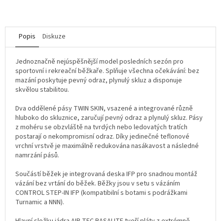
Popis
Diskuze
Jednoznačně nejúspěšnější model posledních sezón pro
sportovní i rekreační běžkaře. Splňuje všechna očekávání: bez
mazání poskytuje pevný odraz, plynulý skluz a disponuje
skvělou stabilitou.
Dva oddělené pásy TWIN SKIN, vsazené a integrované různě
hluboko do skluznice, zaručují pevný odraz a plynulý skluz. Pásy
z mohéru se obzvláště na tvrdých nebo ledovatých tratích
postarají o nekompromisní odraz. Díky jedinečné teflonové
vrchní vrstvě je maximálně redukována nasákavost a následné
namrzání pásů.
Součástí běžek je integrovaná deska IFP pro snadnou montáž
vázání bez vrtání do běžek. Běžky jsou v setu s vázáním
CONTROL STEP-IN IFP (kompatibilní s botami s podrážkami
Turnamic a NNN).