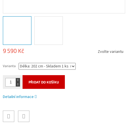
9 590 Kč
Zvolte variantu
Měrná
cena:
Varianta
PŘIDAT DO KOŠÍKU
Detailní informace