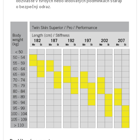
obzvláště v tvrdých nebo ledovatých podmínkách starají
o bezpečný odraz.