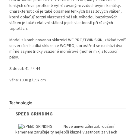
Hlavní složku jádra AIR TEC BASALITE tvoří pláty z extrémně
lehkých dřevin protkané vyfrézovanými vzduchovými kanálky.
Charakteristické je také obsahem lehkých bazaltových vláken,
které dolaďují torzní vlastnosti běžek. Výhodou bazaltových
vláken je také relativní stálost jejich vlastností při různých
teplotách.
Model s kombinovanou skluznicí WC PRO/TWIN SKIN, základ tvoří
univerzální hladká skluznice WC PRO, uprostřed se nachází dva
mírně asymetricky vsazené mohérové (mohér mix) stoupací
pásy.
Sidecut: 41-44-44
Váha: 1330 g/197 cm
Technologie
SPEED GRINDING
Nové univerzální zabroušení
kamenem zaručuje ty nejlepší kluzné vlastnosti za všech