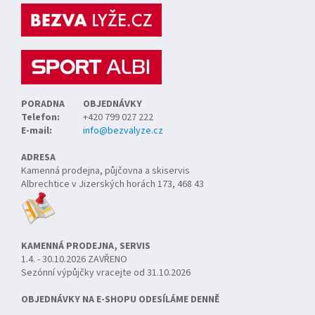
a
t
í
PORADNA
OBJEDNÁVKY
Telefon:
+420 799 027 222
E-mail:
info@bezvalyze.cz
ADRESA
Kamenná prodejna, půjčovna a skiservis
Albrechtice v Jizerských horách 173, 468 43
KAMENNÁ PRODEJNA, SERVIS
1.4. - 30.10.2026 ZAVŘENO
Sezónní výpůjčky vracejte od 31.10.2026
OBJEDNÁVKY NA E-SHOPU ODESÍLÁME DENNĚ