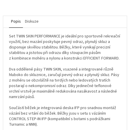
Popis
Diskuze
Set TWIN SKIN PERFORMANCE je ideální pro sportovně rekreační
využití, bez mazání poskytuje pevný odraz, plynulý skluz a
disponuje skvělou stabilitou. Běžky, které vynikají precizní
stabilitou a jistotou při odrazu díky stoupacím pásům
z kombinace mohéru a nylonu a konstrukci EFFICIENT FORWARD.
Dva oddělené pásy TWIN SKIN, vsazené a integrované různě
hluboko do skluznice, zaručují pevný odraz a plynulý skluz. Pásy
z mohéru se obzvláště na tvrdých nebo ledovatých tratích
postarají o nekompromisní odraz. Díky jedinečné teflonové
vrchní vrstvě je maximálně redukována nasákavost a následné
namrzání pásů.
Součástí běžek je integrovaná deska IFP pro snadnou montáž
vázání bez vrtání do běžek. Běžky jsou v setu s vázáním
CONTROL STEP-IN IFP (kompatibilní s botami s podrážkami
Turnamic a NNN).