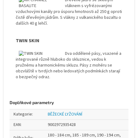
Dřevěné jádro se skelným
vláknem s vyfrézovanými
vzduchovými kanály pro úsporu hmotnosti až 250 g oproti
čistě dřevěným jádrům. S vlákny z vulkanického bazaltu o
dalších 40 g lehčí.
TWIN SKIN
Dva oddělené pásy, vsazené a
integrované různě hluboko do skluznice, vedou k
pružnému a harmonickému skluzu. Pásy z mohéru se
obzvláště v tvrdých nebo ledovatých podmínkách starají
o bezpečný odraz.
Doplňkové parametry
Kategorie
:
BĚŽECKÉ LYŽOVÁNÍ
EAN
:
9002972935428
180 - 184 cm, 185 - 189 cm, 190 - 194 cm,