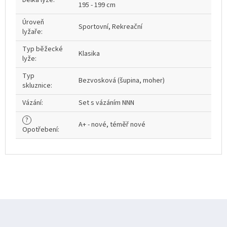
Délka lyže
:
195 - 199 cm
Úroveň
Sportovní, Rekreační
lyžaře
:
Typ běžecké
Klasika
lyže
:
Typ
Bezvosková (šupina, moher)
skluznice
:
Vázání
:
Set s vázáním NNN
?
A+ - nové, téměř nové
Opotřebení
:
Z
á
p