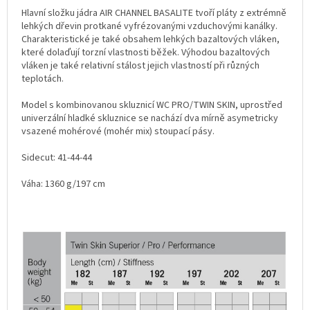
Hlavní složku jádra AIR CHANNEL BASALITE tvoří pláty z extrémně
lehkých dřevin protkané vyfrézovanými vzduchovými kanálky.
Charakteristické je také obsahem lehkých bazaltových vláken,
které dolaďují torzní vlastnosti běžek. Výhodou bazaltových
vláken je také relativní stálost jejich vlastností při různých
teplotách.
Model s kombinovanou skluznicí WC PRO/TWIN SKIN, uprostřed
univerzální hladké skluznice se nachází dva mírně asymetricky
vsazené mohérové (mohér mix) stoupací pásy.
Sidecut: 41-44-44
Váha: 1360 g/197 cm