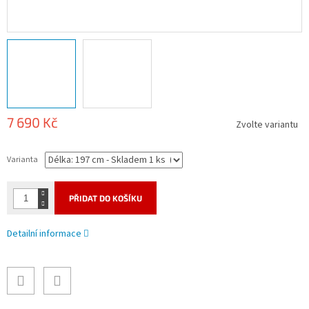
7 690 Kč
Zvolte variantu
Měrná
cena:
Varianta
PŘIDAT DO KOŠÍKU
Detailní informace