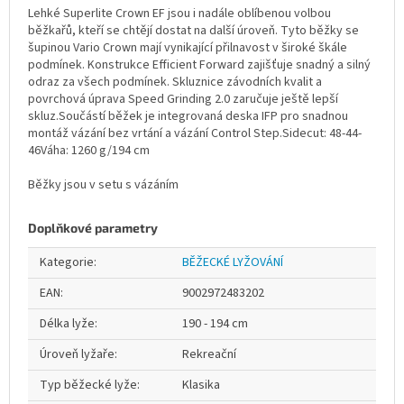
Lehké Superlite Crown EF jsou i nadále oblíbenou volbou
běžkařů, kteří se chtějí dostat na další úroveň. Tyto běžky se
šupinou Vario Crown mají vynikající přilnavost v široké škále
podmínek. Konstrukce Efficient Forward zajišťuje snadný a silný
odraz za všech podmínek. Skluznice závodních kvalit a
povrchová úprava Speed Grinding 2.0 zaručuje ještě lepší
skluz.Součástí běžek je integrovaná deska IFP pro snadnou
montáž vázání bez vrtání a vázání Control Step.Sidecut: 48-44-
46Váha: 1260 g/194 cm
Běžky jsou v setu s vázáním
Doplňkové parametry
Kategorie
:
BĚŽECKÉ LYŽOVÁNÍ
EAN
:
9002972483202
Délka lyže
:
190 - 194 cm
Úroveň lyžaře
:
Rekreační
Typ běžecké lyže
:
Klasika