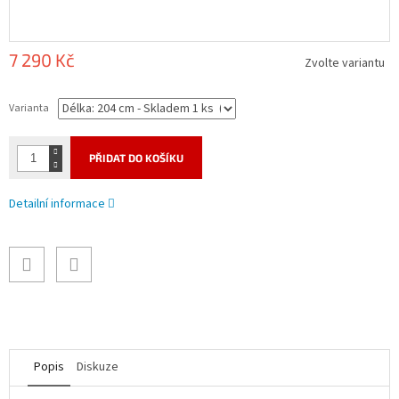
7 290 Kč
Zvolte variantu
Měrná
cena:
Varianta
PŘIDAT DO KOŠÍKU
Detailní informace
Popis
Diskuze