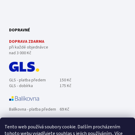
DOPRAVNÉ
DOPRAVA ZDARMA
při každé objednávce
nad 3 000 Kč
GLS - platba předem
150 Kč
GLS - dobírka
175 Kč
Balíkovna - platba předem
69 Kč
Tento web používá soubory cookie. Dalším procházením
Zásilkovna - platba předem
89 Kč
tohoto webu vyjadřujete souhlas s jejich používáním.. Více