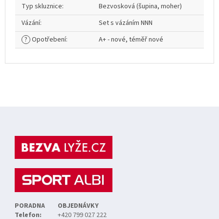
Typ skluznice
:
Bezvosková (šupina, moher)
Vázání
:
Set s vázáním NNN
?
Opotřebení
:
A+ - nové, téměř nové
Z
á
p
a
t
í
PORADNA
OBJEDNÁVKY
Telefon:
+420 799 027 222