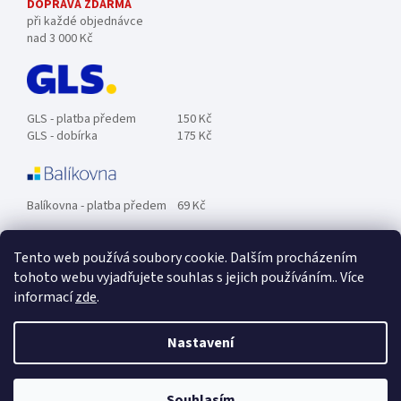
DOPRAVA ZDARMA
při každé objednávce
nad 3 000 Kč
GLS - platba předem
150 Kč
GLS - dobírka
175 Kč
Balíkovna - platba předem
69 Kč
Tento web používá soubory cookie. Dalším procházením
Zásilkovna - platba předem
89 Kč
tohoto webu vyjadřujete souhlas s jejich používáním.. Více
informací
zde
.
Osobní odběr ZDARMA.
Nastavení
Souhlasím