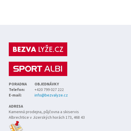
Z
á
p
a
t
í
PORADNA
OBJEDNÁVKY
Telefon:
+420 799 027 222
E-mail:
info@bezvalyze.cz
ADRESA
Kamenná prodejna, půjčovna a skiservis
Albrechtice v Jizerských horách 173, 468 43