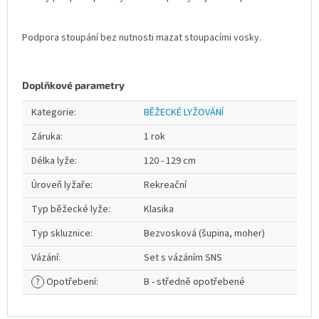
Podpora stoupání bez nutnosti mazat stoupacími vosky.
Doplňkové parametry
Kategorie
:
BĚŽECKÉ LYŽOVÁNÍ
Záruka
:
1 rok
Délka lyže
:
120 - 129 cm
Úroveň lyžaře
:
Rekreační
Typ běžecké lyže
:
Klasika
Typ skluznice
:
Bezvosková (šupina, moher)
Vázání
:
Set s vázáním SNS
?
Opotřebení
:
B - středně opotřebené