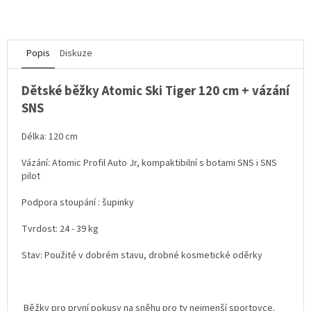
Popis
Diskuze
Dětské běžky Atomic Ski Tiger 120 cm + vázání
SNS
Délka: 120 cm
Vázání: Atomic Profil Auto Jr, kompaktibilní s botami SNS i SNS
pilot
Podpora stoupání : šupinky
Tvrdost: 24 - 39 kg
Stav: Použité v dobrém stavu, drobné kosmetické oděrky
Běžky pro první pokusy na sněhu pro ty nejmenší sportovce.