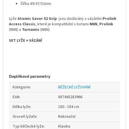
Šířka 49/47/52mm
Lyže
Atomic Savor 52 Grip
jsou dodávány s vázáním
Prolink
Access Classic
, které je kompatibilní s botami
NNN
,
Prolink
(NNN) a
Turnamic
(NNN).
SET LYŽE + VÁZÁNÍ
Doplňkové parametry
Kategorie
:
BĚŽECKÉ LYŽOVÁNÍ
EAN
:
887445283966
Délka lyže
:
180 - 184 cm
Úroveň lyžaře
:
Rekreační
Typ běžecké lyže
:
Klasika