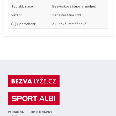
Typ skluznice
:
Bezvosková (šupina, moher)
Vázání
:
Set s vázáním NNN
?
Opotřebení
:
A+ - nové, téměř nové
Z
á
p
a
t
í
PORADNA
OBJEDNÁVKY