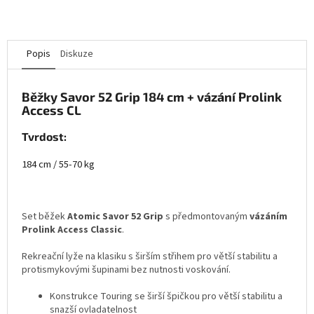
Popis
Diskuze
Běžky Savor 52 Grip 184 cm + vázání Prolink
Access CL
Tvrdost:
184 cm / 55-70 kg
Set běžek
Atomic Savor 52 Grip
s předmontovaným
vázáním
Prolink Access Classic
.
Rekreační lyže na klasiku s širším střihem pro větší stabilitu a
protismykovými šupinami bez nutnosti voskování.
Konstrukce Touring se širší špičkou pro větší stabilitu a
snazší ovladatelnost