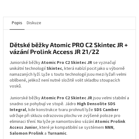
Popis
Diskuze
Dětské běžky Atomic PRO C2 Skintec JR +
vázání Prolink Access JR 21/22
Juniorské běžky
Atomic Pro C2 Skintec JR
se vyznačují
unikátní technologií
Skintec
, která nabízí pocit jako u výborně
namazaných lyží. Lyže s touto technologií jsou mezi lyžaři velmi
oblíbené, jelikož není nutné složitě volit skladbu stoupacích
vosků.
Juniorské běžky
Atomic Pro C2 Skintec JR
jsou velmi stabilní a
snadno se pohybují ve stopě. Jádro
High Densolite SDS
Integral
, kde konstrukce tvaru prohnutí lyže
SDS Camber
udržuje při skluzu odrazovou plochu ve zvýšené poloze pro
eliminaci tření. Na lyže je namontováno vázání
Atomic Prolink
Access Junior
, které je kompatibilní se systémem
NNN
,
Salomon Prolink
a
Turnamic
.