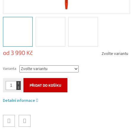
od
3 990 Kč
Zvolte variantu
Měrná
cena:
Varianta
PŘIDAT DO KOŠÍKU
Detailní informace