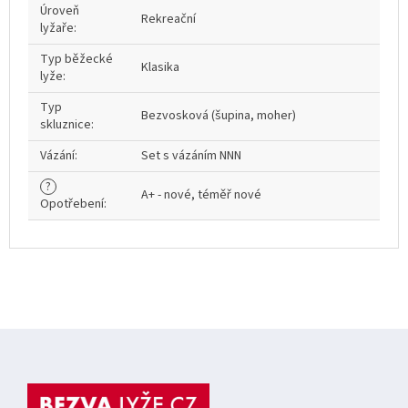
Úroveň
Rekreační
lyžaře
:
Typ běžecké
Klasika
lyže
:
Typ
Bezvosková (šupina, moher)
skluznice
:
Vázání
:
Set s vázáním NNN
?
A+ - nové, téměř nové
Opotřebení
:
Z
á
p
a