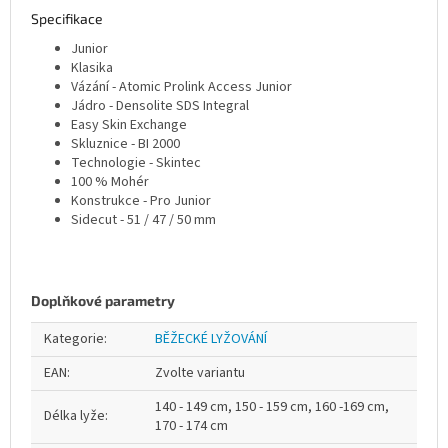
Specifikace
Junior
Klasika
Vázání - Atomic Prolink Access Junior
Jádro - Densolite SDS Integral
Easy Skin Exchange
Skluznice - BI 2000
Technologie - Skintec
100 % Mohér
Konstrukce - Pro Junior
Sidecut - 51 / 47 / 50 mm
Doplňkové parametry
Kategorie
:
BĚŽECKÉ LYŽOVÁNÍ
EAN
:
Zvolte variantu
140 - 149 cm, 150 - 159 cm, 160 -169 cm,
Délka lyže
:
170 - 174 cm