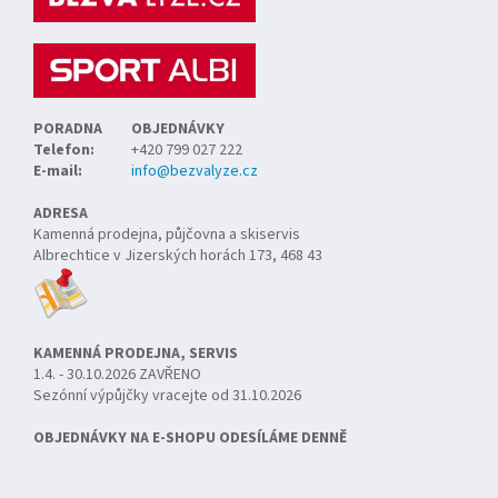
t
í
PORADNA
OBJEDNÁVKY
Telefon:
+420 799 027 222
E-mail:
info@bezvalyze.cz
ADRESA
Kamenná prodejna, půjčovna a skiservis
Albrechtice v Jizerských horách 173, 468 43
KAMENNÁ PRODEJNA, SERVIS
1.4. - 30.10.2026 ZAVŘENO
Sezónní výpůjčky vracejte od 31.10.2026
OBJEDNÁVKY NA E-SHOPU ODESÍLÁME DENNĚ