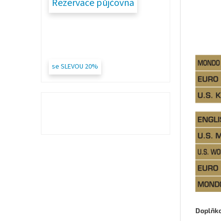
Rezervace půjčovna
se SLEVOU 20%
Doplňk