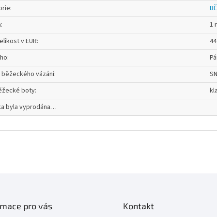
orie
:
BĚ
a
:
1 
elikost v EUR
:
44
oho
:
Pá
 běžeckého vázání
:
SN
ěžecké boty
:
kl
ka byla vyprodána…
rmace pro vás
Kontakt