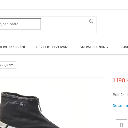
HLEDAT
DOVÉ LYŽOVÁNÍ
BĚŽECKÉ LYŽOVÁNÍ
SNOWBOARDING
SKIA
R/ 29,5 cm
1 190 
Měrná
Položka
cena:
Detailní