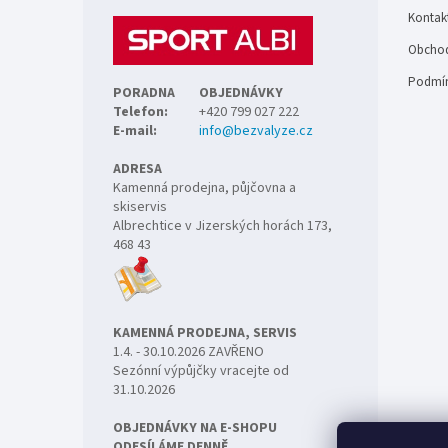
t
Kontak
í
Obchod
Podmín
PORADNA
OBJEDNÁVKY
Telefon:
+420 799 027 222
E-mail:
info@bezvalyze.cz
ADRESA
Kamenná prodejna, půjčovna a
skiservis
Albrechtice v Jizerských horách 173,
468 43
KAMENNÁ PRODEJNA, SERVIS
1.4. - 30.10.2026 ZAVŘENO
Sezónní výpůjčky vracejte od
31.10.2026
OBJEDNÁVKY NA E-SHOPU
ODESÍLÁME DENNĚ