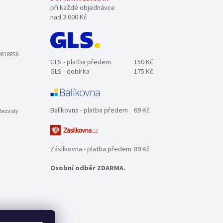
při každé objednávce
nad 3 000 Kč
0818858
GLS - platba předem
150 Kč
GLS - dobírka
175 Kč
Balíkovna - platba předem
69 Kč
Bezvaly
Zásilkovna - platba předem
89 Kč
Osobní odběr ZDARMA.