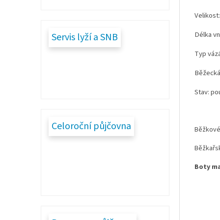
Velikost
Délka vni
Servis lyží a SNB
Typ vázá
Běžecká 
Stav: po
Celoroční půjčovna
Běžkové 
Běžkařs
Boty ma