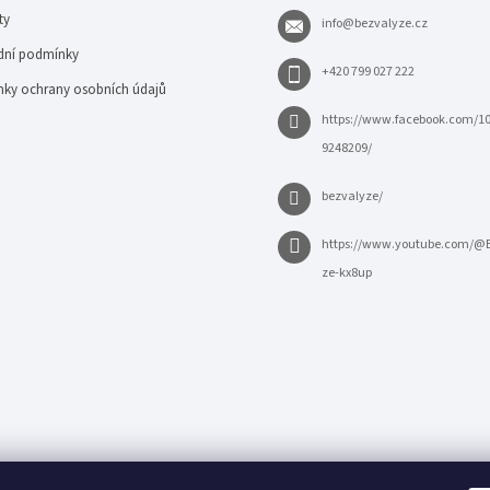
ty
info
@
bezvalyze.cz
ní podmínky
+420 799 027 222
ky ochrany osobních údajů
https://www.facebook.com/1
9248209/
bezvalyze/
https://www.youtube.com/@
ze-kx8up