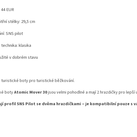
: 44 EUR
třní stélky: 29,5 cm
ní: SNS pilot
technika: klasika
užité v dobrém stavu
turistické boty pro turistické běžkování.
ké boty
Atomic Mover 30
jsou velmi pohodlné a mají 2 hrazdičky pro lepší 
jí profil SNS Pilot se dvěma hrazdičkami – je kompatibilní pouze s v