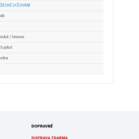
ŽECKÉ LYŽOVÁNÍ
rok
nské / Unisex
S pilot
asika
DOPRAVNÉ
DOPRAVA ZDARMA