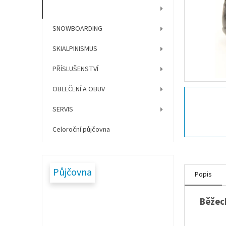
í
BĚŽECKÉ LYŽOVÁNÍ
p
a
SNOWBOARDING
n
e
SKIALPINISMUS
l
PŘÍSLUŠENSTVÍ
OBLEČENÍ A OBUV
SERVIS
Celoroční půjčovna
Půjčovna
Popis
Běžeck