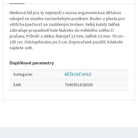
Hliníková hůl pro ty nejmenší s novou ergonomickou dětskou
rukojetí se snadno nastavitelným poutkem. Bodec z plastu pro
větší bezpečnost se zaobleným hrotem. Velký kulatý talířek
zabraňuje propadnutí hole hluboko do měkkého sněhu či
prašanu. Průměr a délka: Rukojeť 13 mm, talířek 13 mm. 70 cm -
105 cm. Odstupňováno po 5 cm. Doporučené použití: Kdekoliv
najdete sníh.
Doplňkové parametry
Kategorie
:
BĚŽECKÉ HOLE
EAN
:
7045951828030
Z
á