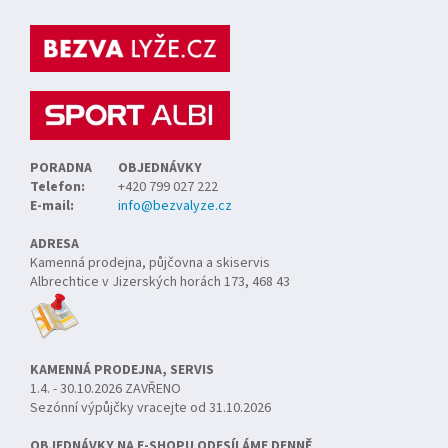
p
a
t
í
PORADNA
OBJEDNÁVKY
Telefon:
+420 799 027 222
E-mail:
info@bezvalyze.cz
ADRESA
Kamenná prodejna, půjčovna a skiservis
Albrechtice v Jizerských horách 173, 468 43
KAMENNÁ PRODEJNA, SERVIS
1.4. - 30.10.2026 ZAVŘENO
Sezónní výpůjčky vracejte od 31.10.2026
OBJEDNÁVKY NA E-SHOPU ODESÍLÁME DENNĚ