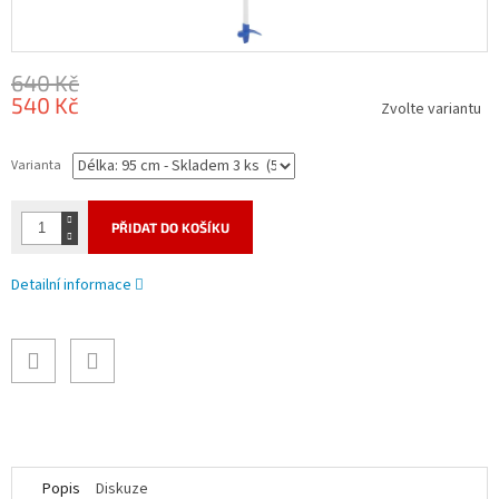
640 Kč
540 Kč
Zvolte variantu
Měrná
cena:
Varianta
PŘIDAT DO KOŠÍKU
Detailní informace
Popis
Diskuze