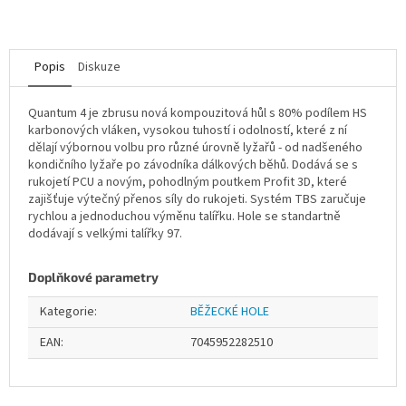
Popis
Diskuze
Quantum 4 je zbrusu nová kompouzitová hůl s 80% podílem HS
karbonových vláken, vysokou tuhostí i odolností, které z ní
dělají výbornou volbu pro různé úrovně lyžařů - od nadšeného
kondičního lyžaře po závodníka dálkových běhů. Dodává se s
rukojetí PCU a novým, pohodlným poutkem Profit 3D, které
zajišťuje výtečný přenos síly do rukojeti. Systém TBS zaručuje
rychlou a jednoduchou výměnu talířku. Hole se standartně
dodávají s velkými talířky 97.
Doplňkové parametry
Kategorie
:
BĚŽECKÉ HOLE
EAN
:
7045952282510