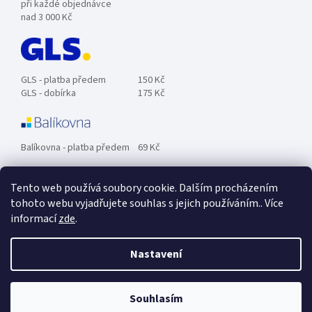
při každé objednávce
nad 3 000 Kč
GLS - platba předem
150 Kč
GLS - dobírka
175 Kč
Balíkovna - platba předem
69 Kč
Tento web používá soubory cookie. Dalším procházením
Zásilkovna - platba předem
89 Kč
tohoto webu vyjadřujete souhlas s jejich používáním.. Více
informací
zde
.
Osobní odběr ZDARMA.
Nastavení
Souhlasím