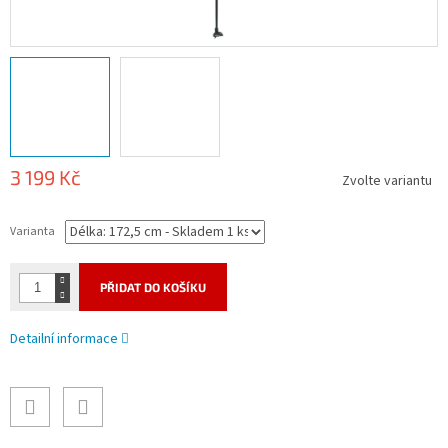
3 199 Kč
Zvolte variantu
Měrná
cena:
Varianta
PŘIDAT DO KOŠÍKU
Detailní informace