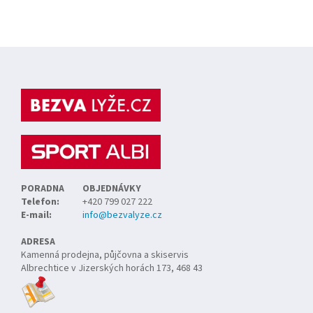
Z
á
p
a
t
í
PORADNA
OBJEDNÁVKY
Telefon:
+420 799 027 222
E-mail:
info@bezvalyze.cz
ADRESA
Kamenná prodejna, půjčovna a skiservis
Albrechtice v Jizerských horách 173, 468 43