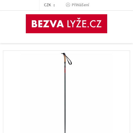
Přejít
CZK
Přihlášení
na
obsah