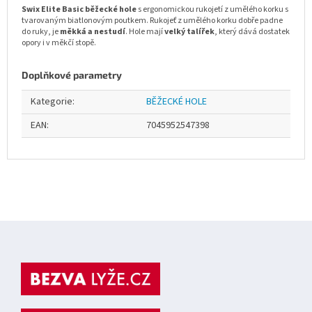
Swix Elite Basic běžecké hole
s ergonomickou rukojetí z umělého korku s
tvarovaným biatlonovým poutkem. Rukojeť z umělého korku dobře padne
do ruky, je
měkká a nestudí
. Hole mají
velký talířek
, který dává dostatek
opory i v měkčí stopě.
Doplňkové parametry
Kategorie
:
BĚŽECKÉ HOLE
EAN
:
7045952547398
Z
á
p
a
t
í