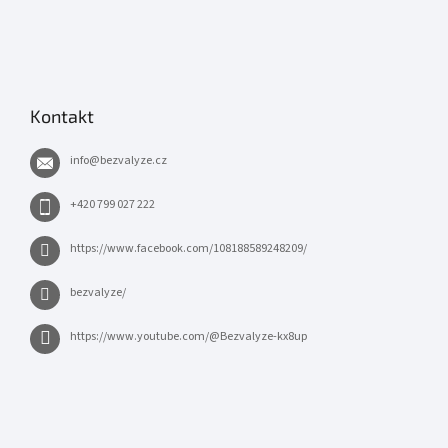
Kontakt
info
@
bezvalyze.cz
+420 799 027 222
https://www.facebook.com/108188589248209/
bezvalyze/
https://www.youtube.com/@Bezvalyze-kx8up