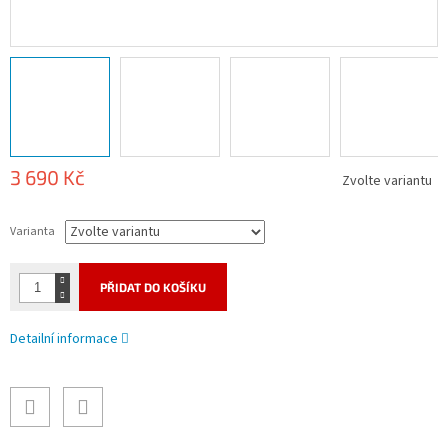
3 690 Kč
Zvolte variantu
Měrná
cena:
Varianta
PŘIDAT DO KOŠÍKU
Detailní informace