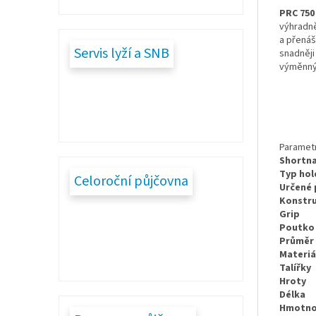
PRC 750
výhradně
a přenáš
Servis lyží a SNB
snadněji
výměnnýc
Paramet
Shortn
Typ hol
Celoroční půjčovna
Určené 
Konstr
Grip
Poutko 
Průměr 
Materiá
Talířky
Hroty
Délka
Hmotnos