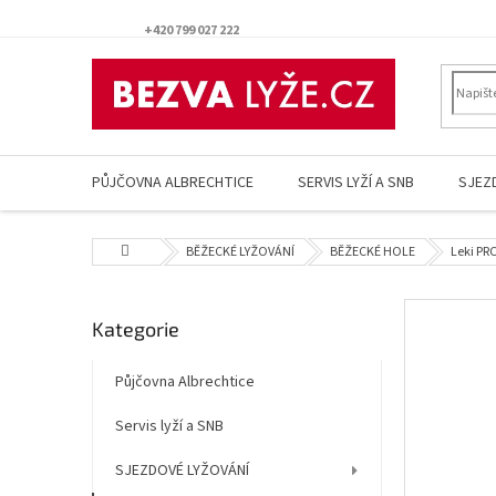
Přejít
na
+420 799 027 222
obsah
PŮJČOVNA ALBRECHTICE
SERVIS LYŽÍ A SNB
SJEZ
Domů
BĚŽECKÉ LYŽOVÁNÍ
BĚŽECKÉ HOLE
Leki PR
P
Přeskočit
Kategorie
o
kategorie
s
t
Půjčovna Albrechtice
r
Servis lyží a SNB
a
n
SJEZDOVÉ LYŽOVÁNÍ
n