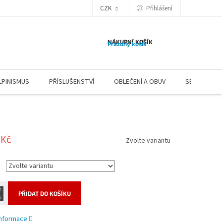
CZK
Přihlášení
NÁKUPNÍ KOŠÍK
Prázdný košík
LPINISMUS
PŘÍSLUŠENSTVÍ
OBLEČENÍ A OBUV
SERVIS
 Kč
Zvolte variantu
PŘIDAT DO KOŠÍKU
 informace