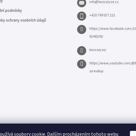
ty
info
@
bezvalyze.cz
ní podmínky
+420 799 027 222
ky ochrany osobních údajů
https://www.facebook.com/1
9248209/
bezvalyze/
https://www.youtube.com/@
ze-kx8up
oužívá soubory cookie. Dalším procházením tohoto webu