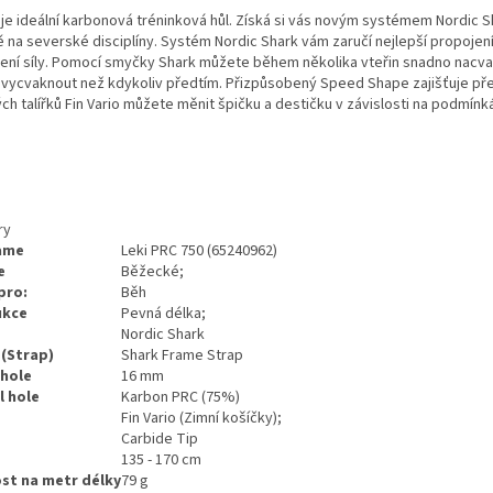
je ideální karbonová tréninková hůl. Získá si vás novým systémem Nordic
 na severské disciplíny. Systém Nordic Shark vám zaručí nejlepší propojení 
ení síly. Pomocí smyčky Shark můžete během několika vteřin snadno nacvakn
 vycvaknout než kdykoliv předtím. Přizpůsobený Speed Shape zajišťuje pře
h talířků Fin Vario můžete měnit špičku a destičku v závislosti na podmínká
ry
ame
Leki PRC 750 (65240962)
e
Běžecké;
pro:
Běh
ukce
Pevná délka;
Nordic Shark
(Strap)
Shark Frame Strap
hole
16 mm
l hole
Karbon PRC (75%)
Fin Vario (Zimní košíčky);
Carbide Tip
135 - 170 cm
t na metr délky
79 g