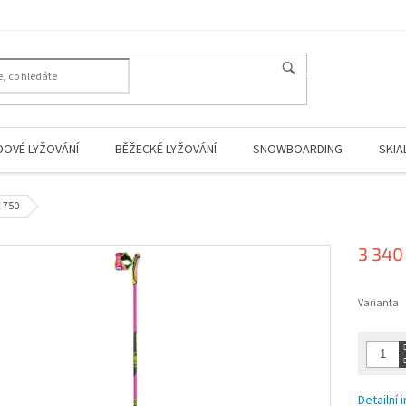
HLEDAT
DOVÉ LYŽOVÁNÍ
BĚŽECKÉ LYŽOVÁNÍ
SNOWBOARDING
SKIA
C 750
3 340
Měrná
cena:
Varianta
Detailní