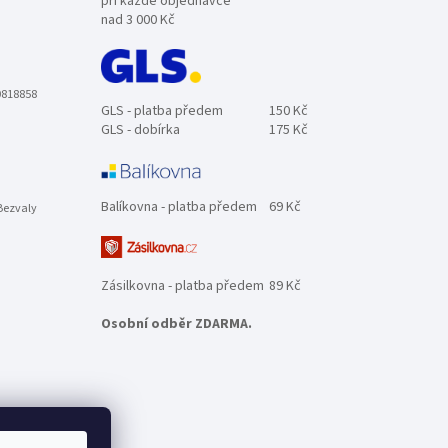
při každé objednávce
nad 3 000 Kč
0818858
GLS - platba předem
150 Kč
GLS - dobírka
175 Kč
Balíkovna - platba předem
69 Kč
Bezvaly
Zásilkovna - platba předem
89 Kč
Osobní odběr ZDARMA.