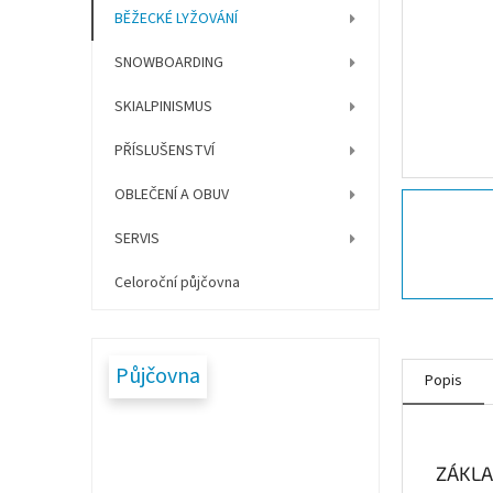
í
BĚŽECKÉ LYŽOVÁNÍ
p
a
SNOWBOARDING
n
e
SKIALPINISMUS
l
PŘÍSLUŠENSTVÍ
OBLEČENÍ A OBUV
SERVIS
Celoroční půjčovna
Půjčovna
Popis
ZÁKLA