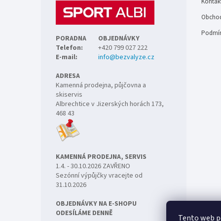
Kontak
í
Obchod
Podmín
PORADNA
OBJEDNÁVKY
Telefon:
+420 799 027 222
E-mail:
info@bezvalyze.cz
ADRESA
Kamenná prodejna, půjčovna a
skiservis
Albrechtice v Jizerských horách 173,
468 43
KAMENNÁ PRODEJNA, SERVIS
1.4. - 30.10.2026 ZAVŘENO
Sezónní výpůjčky vracejte od
31.10.2026
OBJEDNÁVKY NA E-SHOPU
ODESÍLÁME DENNĚ
Tento web p